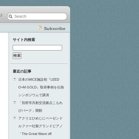
２
Subscribe
サイト内検索
検
索:
最近の記事
日本のMICE施設初『LEED
O+M GOLD』取得事例を伝熱
シンポジウムで講演
「別府市共創交流拠点こもれ
びパーク」開館
アクリエひめじにベーゼンド
ルファー社製グランドピアノ
「The Great Wave off