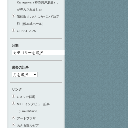
Kanagawa（神奈川沖浪裏）」
が導入されました
第6回むしゃんよかバンド決定
戦（熊本城ホール）
GFEST. 2025
分類
分
類
過去の記事
過
去
の
リンク
記
Gメッセ群馬
事
MICEインタビュー記事
（TravelVision）
アートプラザ
あきる野ルピア