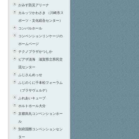
かみす防災アリーナ
カルッツかわさき （川崎市ス
ポーツ・文化総合センター）
コンパルホール
コンベンションリンケージの
ホームページ
テクノプラザかつしか
ピアザ淡海 滋賀県立県民交
流センター
ふじさんめっせ
ふじのくに千本松フォーラム
（プラサヴェルデ）
ふれあいキューブ
ホルトホール大分
京都烏丸コンベンションホー
ル
別府国際コンベンションセン
ター