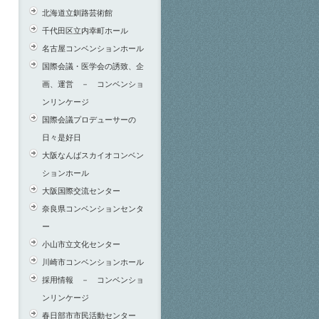
北海道立釧路芸術館
千代田区立内幸町ホール
名古屋コンベンションホール
国際会議・医学会の誘致、企
画、運営 － コンベンショ
ンリンケージ
国際会議プロデューサーの
日々是好日
大阪なんばスカイオコンベン
ションホール
大阪国際交流センター
奈良県コンベンションセンタ
ー
小山市立文化センター
川崎市コンベンションホール
採用情報 － コンベンショ
ンリンケージ
春日部市市民活動センター