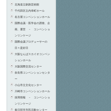
北海道立釧路芸術館
千代田区立内幸町ホール
名古屋コンベンションホール
国際会議・医学会の誘致、企
画、運営 － コンベンショ
ンリンケージ
国際会議プロデューサーの
日々是好日
大阪なんばスカイオコンベン
ションホール
大阪国際交流センター
奈良県コンベンションセンタ
ー
小山市立文化センター
川崎市コンベンションホール
採用情報 － コンベンショ
ンリンケージ
春日部市市民活動センター