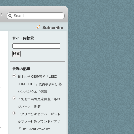
２
Subscribe
サイト内検索
検
索:
登
)
最近の記事
り
日本のMICE施設初『LEED
O+M GOLD』取得事例を伝熱
容
シンポジウムで講演
「別府市共創交流拠点こもれ
は
びパーク」開館
で
アクリエひめじにベーゼンド
マ
ルファー社製グランドピアノ
の
「The Great Wave off