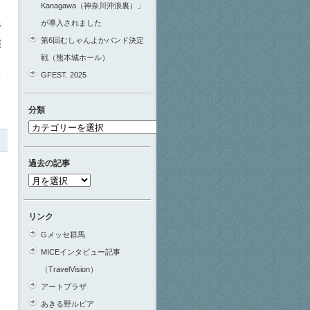
Kanagawa（神奈川沖浪裏）」
が導入されました
で
第6回むしゃんよかバンド決定
催
戦（熊本城ホール）
GFEST. 2025
台
分類
分
類
過去の記事
過
去
の
リンク
記
Gメッセ群馬
事
MICEインタビュー記事
（TravelVision）
アートプラザ
あきる野ルピア