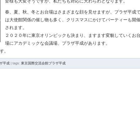
皆様も大変そうですが、私たちも対応に大わらわとなります。
春、夏、秋、冬とお台場はさまざまな顔を見せますが、プラザ平成
は大使館関係の催し物も多く、クリスマスにかけてパーティーも開
されます。
２０２０年に東京オリンピックも決まり、ますます変貌していくお
場にアカデミックな会議場、プラザ平成があります。
す。
ザ平成
| tags:
東京国際交流会館プラザ平成