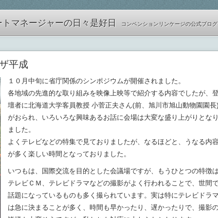
ートマネージャーの日々是好日
コンベンションリンケージの公式ブログ
ラザ平成
１０月中旬に省庁関係のシンポジウムが開催されました。
各地域の先進的な取り組みを映像上映等で紹介する内容でしたが、
壇者に北海道大学客員教授 小菅正夫さん(前、旭川市旭山動物園園長
がおられ、いろいろな興味あるお話に会場は大変な盛り上がりとな
ました。
よくテレビなどの特集で見ておりましたが、なるほどと、うなる内
が多く楽しい時間となっておりました。
いつもは、国際交流を目的とした会議場ですが、もうひとつの特徴
テレビＣＭ、テレビドラマなどの撮影がよく行われることで、世間
話題になっているものも多く撮られています。実は特にテレビドラ
は急に決まることが多く、時間も早かったり、遅かったりで、撮影