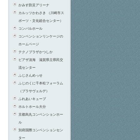
かみす防災アリーナ
カルッツかわさき （川崎市ス
ポーツ・文化総合センター）
コンパルホール
コンベンションリンケージの
ホームページ
テクノプラザかつしか
ピアザ淡海 滋賀県立県民交
流センター
ふじさんめっせ
ふじのくに千本松フォーラム
（プラサヴェルデ）
ふれあいキューブ
ホルトホール大分
京都烏丸コンベンションホー
ル
別府国際コンベンションセン
ター