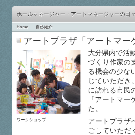
ホールマネージャー・アートマネージャーの日
Home
自己紹介
アートプラザ「アートマー
大分県内で活
づくり作家の
る機会の少な
じていただき
に訪れる市民
「アートマー
た。
ワークショップ
アートプラザ
ごしていただ