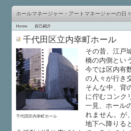
ホールマネージャー・アートマネージャーの日
Home
自己紹介
千代田区立内幸町ホール
その昔、江戸
橋の内側とい
今では区内有
の人々が行き
そんな中、背
に佇むコンク
一見、ホール
れません。が
千代田区内幸町ホール
地下へ降りる