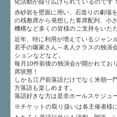
化活動が繰り広げられているのです
赤砂岩を壁面に用い、石造りの劇場
の桟敷席から発想した客席配列、小
機構など多くの皆様のご支持をいた
近年、特に利用が増えているジャン
若手の噺家さん～名人クラスの独演
ションなどなど。
毎月10件前後の独演会が開かれてお
席状態！
しかも江戸前落語だけでなく米朝一
方落語も楽しめます。
落語好きな方は是非ホールスケジュ
※チケットの取り扱いは各主催者様