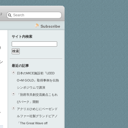
２
Subscribe
サイト内検索
検
き
索:
ン
最近の記事
日本のMICE施設初『LEED
O+M GOLD』取得事例を伝熱
シンポジウムで講演
「別府市共創交流拠点こもれ
びパーク」開館
アクリエひめじにベーゼンド
み
ルファー社製グランドピアノ
「The Great Wave off