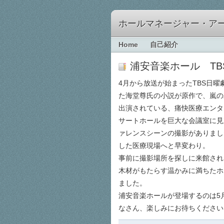
ホールマネージャー・ア
Home
自己紹介
浦安音楽ホール T
4月から放送が始まったTBS日
た海堂尊氏の小説が原作で、嵐の
出演されている、痛快医療エンタ
サートホールを巨大な会議室に見
ァレンスシーンの撮影がありまし
した医療現場へと早変わり。
事前に撮影場所を探しに来館され
木材がもたらす温かみに満ちたホ
ました。
浦安音楽ホールが登場するのは5
なさん、楽しみにお待ちください