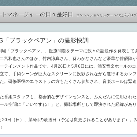
ートマネージャーの日々是好日
コンベンションリンケージの公式ブログ
BS「ブラックペアン」の撮影快調
曜劇場「ブラックペアン」。医療問題をテーマに数々の話題作を発表して
二宮和也さんのほか、竹内涼真さん、葵わかなさんなど豪華な俳優陣が
ーテインメント作品です。4月26日と5月6日には、浦安音楽ホールのコ
立て、手術シーンが巨大なスクリーンに投影されながら進行するカンフ
た。研修医役のエキストラの方もたくさん参加され、音楽ホールは緊迫
た番組スタッフも、都会的なデザインセンスと、ふんだんに使用された
ール空間に「いいですね！」と、撮影場所として即決された経緯があり
月20日（日）、第5回の放送日（予定は変更されることがあります）。
！