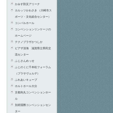
かみす防災アリーナ
カルッツかわさき （川崎市ス
ポーツ・文化総合センター）
コンパルホール
コンベンションリンケージの
ホームページ
テクノプラザかつしか
ピアザ淡海 滋賀県立県民交
流センター
ふじさんめっせ
ふじのくに千本松フォーラム
（プラサヴェルデ）
ふれあいキューブ
ホルトホール大分
京都烏丸コンベンションホー
ル
別府国際コンベンションセン
ター