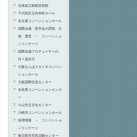
北海道立釧路芸術館
千代田区立内幸町ホール
名古屋コンベンションホール
国際会議・医学会の誘致、企
画、運営 － コンベンショ
ンリンケージ
国際会議プロデューサーの
日々是好日
大阪なんばスカイオコンベン
ションホール
大阪国際交流センター
奈良県コンベンションセンタ
ー
小山市立文化センター
川崎市コンベンションホール
採用情報 － コンベンショ
ンリンケージ
春日部市市民活動センター