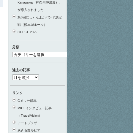
Kanagawa（神奈川沖浪裏）」
が導入されました
第6回むしゃんよかバンド決定
戦（熊本城ホール）
GFEST. 2025
分類
分
類
過去の記事
過
去
の
リンク
記
Gメッセ群馬
事
MICEインタビュー記事
（TravelVision）
アートプラザ
あきる野ルピア