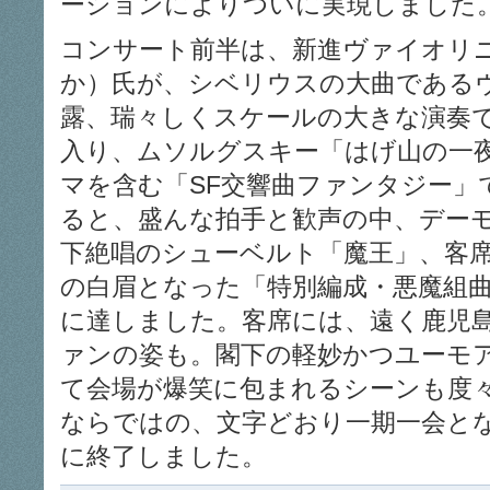
ーションによりついに実現しました
コンサート前半は、新進ヴァイオリ
か）氏が、シベリウスの大曲である
露、瑞々しくスケールの大きな演奏
入り、ムソルグスキー「はげ山の一
マを含む「SF交響曲ファンタジー」
ると、盛んな拍手と歓声の中、デー
下絶唱のシューベルト「魔王」、客
の白眉となった「特別編成・悪魔組
に達しました。客席には、遠く鹿児
ァンの姿も。閣下の軽妙かつユーモ
て会場が爆笑に包まれるシーンも度
ならではの、文字どおり一期一会と
に終了しました。